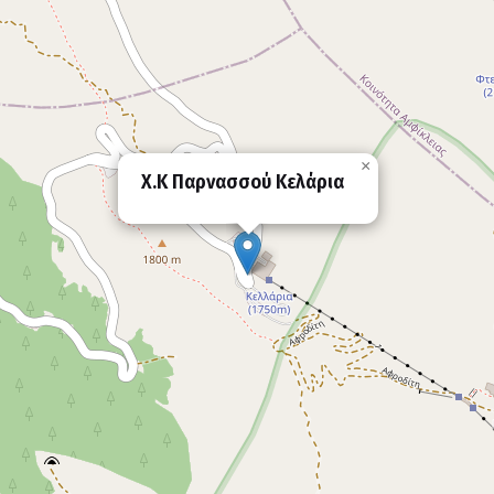
×
X.K Παρνασσού Κελάρια