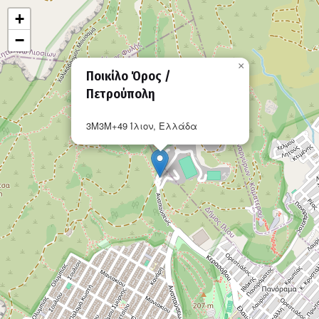
+
−
×
Ποικίλο Όρος /
Πετρούπολη
3M3M+49 Ίλιον, Ελλάδα